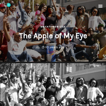
0
UNCATEGORIZED
The Apple of My Eye
10 years ago