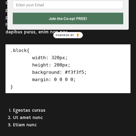
Quis tristique cursus arcu adipiscing augue pulvinar,
parturient mauris, amet porta, auctor ultrices nisi
pulvinar, sit, egestas duis amet non, augue aliquam
Join the Co-op! FREE!
habitasse, augue nunc. Nascetur nisi sit penatibus
dapibus purus, enim non nec.
POWERED BY
.block{

	width: 320px;

	height: 200px;

	background: #f3f3f5;

	margin: 0 0 0 0;

}
Egestas cursus
Ut amet nunc
Etiam nunc