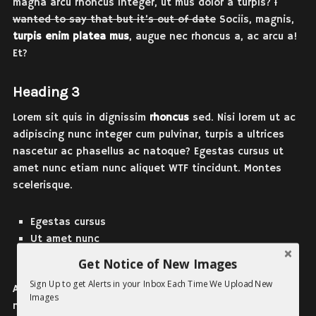
magna arcu rhoncus integer, ut mus dolor a turpis?
I
wanted to say that but it’s out of date
Sociis, magnis,
turpis enim platea mus
, augue nec rhoncus a, ac arcu a!
Et?
Heading 3
Lorem sit quis in dignissim
rhoncus
sed. Nisi lorem ut ac
adipiscing nunc integer cum pulvinar, turpis a ultrices
nascetur ac phasellus ac natoque? Egestas cursus ut
amet nunc etiam nunc aliquet
WTF
tincidunt. Montes
scelerisque.
Egestas cursus
Ut amet nunc
Etiam nunc
Get Notice of New Images
Sign Up to get Alerts in your Inbox Each Time We Upload New
Adipiscing. Egestas ultricies sed? Tristique pid, mus non
Images
nec dis turpis odio. Facilisis, ultrices placerat. Ac urna?